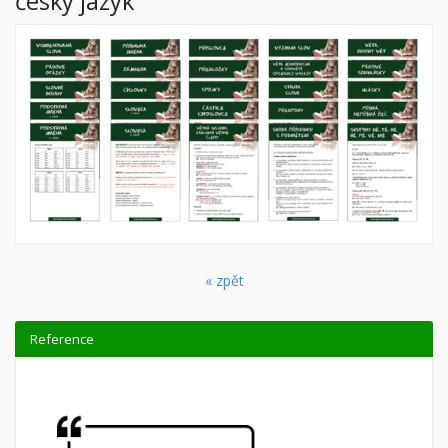
český jazyk
« zpět
Reference